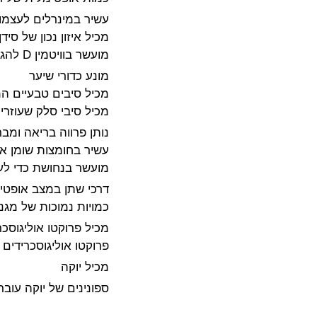
עשיר במינרלים לעצמות
מכיל איזון נכון של סידן 
מועשר בוויטמין D להגברת הספיגה של מינרלים אלה.
מונע כדורי שיער
מכיל סיבים טבעיים המ
מכיל סיבי סלק שעוזרי
נותן פרווה בריאה ומב
עשיר בחומצות שומן אומגה 3 ואומגה 6 לשיפור מצב ה
מועשר בנחושת כדי לעו
דרכי שתן במצב אופטי
כמויות נמוכות של מגנזיום ו- pH מבוקר בשתן כדי לתמו
מכיל פרוקטו אוליגוסכר
פרוקטו אוליגוסכרידים 
מכיל יוקה
ספונינים של יוקה ע