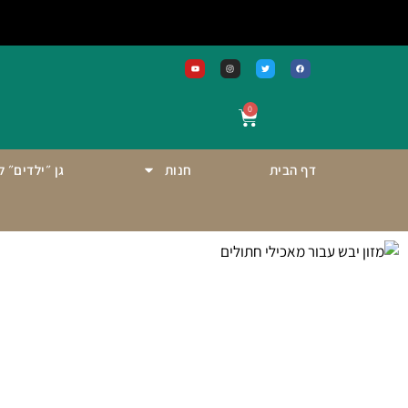
0
דף הבית
חנות
גן ״ילדים״ 