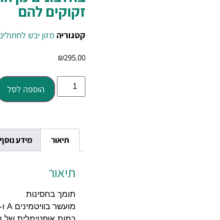
זקוקים להם
קטגוריה
מזון יבש לחתולים
₪
295.00
הוספה לסל
תיאור
מידע נוסף
תיאור
תומך בחסינות
מועשר בוויטמינים A ו- E.
כמות אופטימלית של חומצות 