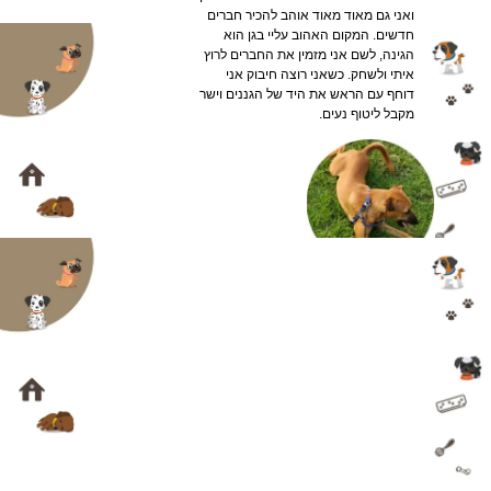
ואני גם מאוד מאוד אוהב להכיר חברים
חדשים. המקום האהוב עליי בגן הוא
הגינה, לשם אני מזמין את החברים לרוץ
איתי ולשחק. כשאני רוצה חיבוק אני
דוחף עם הראש את היד של הגננים וישר
מקבל ליטוף נעים.
בננה
היי אני בננה ואני בת שנה וחצי. הגעתי
לפנסיון לאחר אירוע טראגי שחוויתי שקשה
לי כרגע
לחשוף אך אספר שהוא הותיר בי
קרע גדול בלב שהשפיע על התנהוגתי
בבית ובחוץ. הגעתי לבית חדש מבהולת
ומלאת חששות ואז הגענו לדוגספוט ופה
למדתי כיצד לתקשר, להכיר ובעיקר שהכי
כיף להיות בחברה. אומרים עליי שבגלל
שחוויתי דבר או שניים בחיים אני ניחנת
ביכולת מדהימה לעזור לחברים חדשים
להיקלט להרגיש בבית ופה זה מרגיש הכי