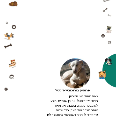
דונה סרי
ראשונה לגן ומקבלת את כל החברים
נעים מאוד! אני דונה סרי, פיטבולית
בחיוך וחיבוק ענק.
מעורבת בת שנה וחודשיים. אני מגיעה לגן
בכל ימות השבוע והדבר שאני הכי אוהבת
בגן הקסום הזה הוא החברים! אה וגם את
הדונאט צעצוע הירוק שלי שמחכה לי
תמיד באותו המקום. יש לי את החברים
הקבועים שלי, כריס ולילו אבל מדי פעם
כשבאים גורים מפוצצי אנרגיה אעדיף
להתרוצץ ולשחק איתם. אומרים עליי שאני
פשרית ויודעת לזהות מצבי רוח של
חברים, אינטילגנטית כבר אמרנו?!
פרוסיק בורוכוביץ-דיסטל
נעים מאוד! אני פרוסיק
בורוכוביץ-דיסטל, אני בן שנתיים ומגיע
לגן מספר פעמים בשבוע. אני מאוד
אוהב לשחק עם: דונה, בלה וכריס
שהסבירו לי פנים כשהגעתי לראשונה לגן