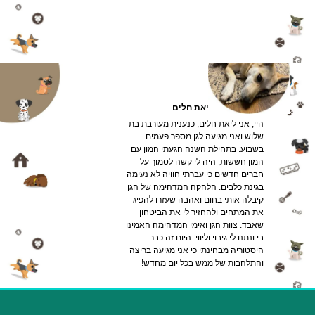
בבית.
ליאת חלים
היי, אני ליאת חלים, כנענית מעורבת בת
שלוש ואני מגיעה לגן מספר פעמים
בשבוע. בתחילת השנה הגעתי המון עם
המון חששות, היה לי קשה לסמוך על
חברים חדשים כי עברתי חוויה לא נעימה
בגינת כלבים. הלהקה המדהימה של הגן
קיבלה אותי בחום ואהבה שעזרו להפיג
את המתחים ולהחזיר לי את הביטחון
שאבד. צוות הגן ואימי המדהימה האמינו
בי ונתנו לי גיבוי וליווי. היום זה כבר
היסטוריה מבחינתי כי אני מגיעה בריצה
והתלהבות של ממש בכל יום מחדש
!