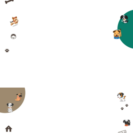
במיוחד.
אני אוהב מאוד לשחק עם מים וכל
פעם שמישהו פותח לידי צינור אני נטרף! אני
פשוט אוהב את זה במיוחד ביום קיץ חם.
לילו בשן
שלום, אני לילו בשן פיטבולית בת שבעה
חודשים. אני מגיעה לגן מספר פעמים
בשבוע כשההורים שלי נשארים בעבודה
עד מאוחר. סימן ההיכר שלי הן עייני
הירוקות ורוב הזמן תמצאו אותי איפה
שיש אקשן. אני אוהבת לרוץ ויש לי הרבה
אנרגיה לפרוק ואני בעיקר אוהבת לשחק
עם דונה הבסטי שלי. המשחק האהוב
עליי הוא משיכת חבל. לרוב אני מגיעה