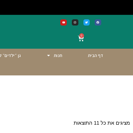
0
דף הבית
חנות
גן ״ילדים״ 
מציגים את כל ⁦11⁩ התוצאות