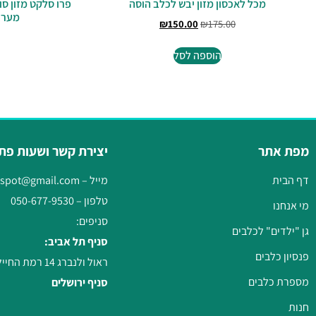
מכל לאכסון מזון יבש לכלב הוסה
פרו סלקט מזון סו
מערכת 
₪
150.00
₪
175.00
הוספה לסל
מפת אתר
יצירת קשר ושעות פת
דף הבית
מייל –
gspot@gmail.com
טלפון –
050-677-9530
מי אנחנו
סניפים:
גן "ילדים" לכלבים
סניף תל אביב:
פנסיון כלבים
ראול ולנברג 14 רמת החייל, תל אביב
מספרת כלבים
סניף ירושלים
חנות