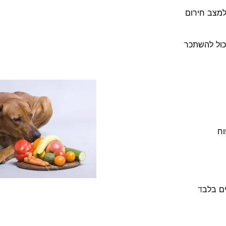
למצב חירום
כול להשתכר
וח
ים בלב
ד