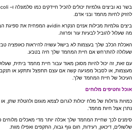
בשר נא וביצים גולמיות יכולים להכיל חיידקים כמו סלמונלה ו
– E. coli
להזיק לחיות מחמד ובני אדם
.
ביצים גולמיות מכילות אנזים הנקרא
avidin
המפחית את ספיגת הבי
מה שעלול להוביל לבעיות עור ופרווה
.
האכלת הכלב שלך בעצמות לא בישול עשויה להיראות כאופציה טבע
שעלולה להתרחש אם חיית המחמד שלך חיה בטבע
.
עם זאת
,
זה יכול להיות מסוכן מאוד עבור חיית מחמד ביתית
,
שעלול
מעצמות
,
או לסבול מפגיעה קשה אם עצם תתפצל ותתקע או תנקב
העיכול של חיית המחמד שלך
.
אוכל וחטיפים מלוחים
כמויות גדולות של מלח יכולות לגרום לצמא מוגזם ולהטלת שתן
,
או 
נתרן אצל חיות מחמד
.
סימנים לכך שחיית המחמד שלך אכלה יותר מדי מאכלים מלוחים כ
שלשולים
,
דיכאון
,
רעידות
,
חום גוף גבוה
,
התקפים ואפילו מוות
.