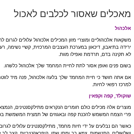
מאכלים שאסור לכלבים לאכול
אלכהול
משקאות אלכוהוליים ומוצרי מזון המכילים אלכוהול עלולים לגרום ל
ירידה בתיאבון
,
דיכאון במערכת העצבים המרכזית
,
קשיי נשימה
,
רעי
לא תקינה בדם
,
תרדמת ואפילו מוות
.
בשום פנים ואופן אסור לתת לחיית המחמד שלך אלכוהול כלשהו
.
אם אתה חושד כי חיית המחמד שלך בלעה אלכוהול
,
פנה מיד לווטר
למרכז רפואי לחיות
.
שוקולד
,
קפה וקפאין
מוצרים אלה מכילים כולם חומרים הנקראים מתילקסנטינים
,
הנמצאי
פרי הצמח המשמש להכנת קפה ובאגוזים של תמצית המשמשת בכ
כאשר הם נבלעים על ידי חיות מחמד
,
מתילקסנטינים עלולים לגרום
ושלשולים
,
התנשמות
,
צמא רב ומתן שתן
,
היפראקטיביות
,
קצב לב ל