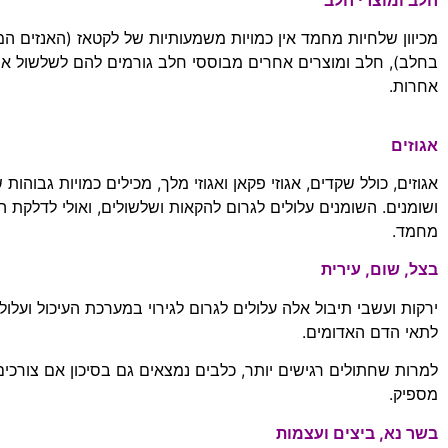
מכיוון שלחיות מחמד אין כמויות משמעותיות של לקטאז
(
האנזים המ
בחלב
),
חלב ומוצרים אחרים מבוססי חלב גורמים להם לשלשול או 
אחרות
.
אגוזים
אגוזים
,
כולל שקדים
,
אגוזי פקאן ואגוזי מלך
,
מכילים כמויות גבוהות 
ושומנים
.
השומנים עלולים לגרום להקאות ושלשולים
,
ואולי לדלקת ה
מחמד
.
בצל
,
שום
,
עירית
ירקות ועשבי תיבול אלה עלולים לגרום לגירוי במערכת העיכול ועלולי
לתאי הדם האדומים
.
למרות שחתולים רגישים יותר
,
כלבים נמצאים גם בסיכון אם צורכים
מספיק
.
בשר נא
,
ביצים ועצמות