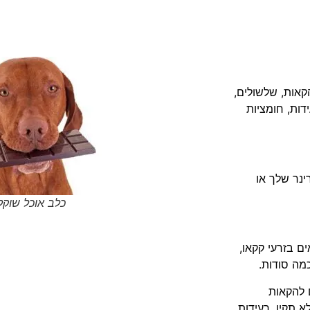
הקאות
,
שלשולים
,
דות
,
חומציות
ינר שלך או
כלב אוכל שוקל
ם בזרעי קקאו
,
מה סודות
.
 להקאות
א תקין
,
רעידות
,