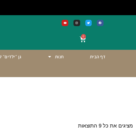
0
דף הבית
חנות
גן ״ילדים״ 
מציגים את כל ⁦9⁩ התוצאות