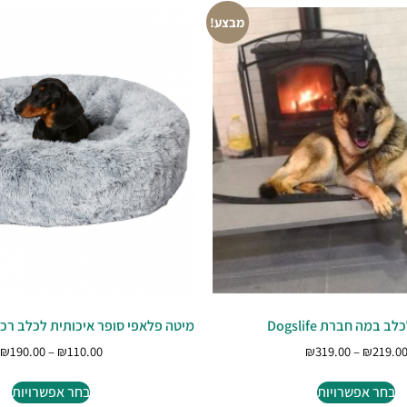
מבצע!
 במה חברת Dogslife
מיטה פלאפי סופר איכותית לכלב רכה
₪
190.00
–
₪
110.00
₪
319.00
–
₪
219.0
בחר אפשרויות
בחר אפשרויות