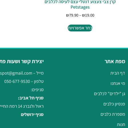
קרן צבי צעצוע דנטלי עצם לעיסה לכלבים
Petstages
₪
79.90
–
₪
19.00
בחר אפשרויות
מפת אתר
יצירת קשר ושעות פת
דף הבית
מייל –
gspot@gmail.com
טלפון –
050-677-9530
מי אנחנו
סניפים:
גן "ילדים" לכלבים
סניף תל אביב:
פנסיון כלבים
ראול ולנברג 14 רמת החייל, תל אביב
מספרת כלבים
סניף ירושלים
חנות