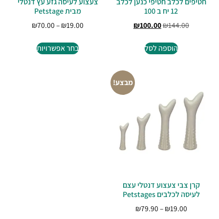
חטיפים לכלב חטיפי כנען לכלב
צעצוע לעיסה גזע עץ דנטלי
12 יח ב 100
מבית Petstage
₪
70.00
–
₪
19.00
₪
100.00
₪
144.00
הוספה לסל
בחר אפשרויות
מבצע!
קרן צבי צעצוע דנטלי עצם
לעיסה לכלבים Petstages
₪
79.90
–
₪
19.00