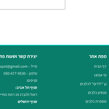
מפת אתר
יצירת קשר ושעות פת
דף הבית
מייל –
gspot@gmail.com
טלפון –
050-677-9530
מי אנחנו
סניפים:
גן "ילדים" לכלבים
סניף תל אביב:
פנסיון כלבים
ראול ולנברג 14 רמת החייל, תל אביב
מספרת כלבים
סניף ירושלים