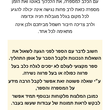
עם הכלב למספרה
,
את הלכלוך באוטו ואת הזמן
מספרה כזאת לרב פחות נגישה אינה יכולה להגיע
לכל מקום בגלל מגבלות חניה וכדומה
ולרב צריכה חיבור חשמל מביתכם ולכן אינה
מתאימה לכל אחד
.
חשוב
לדבר
עם
הספר
לפני
הגעה
לשאול
את
השאלות
הנכונות
ולקבל
הסבר
על
אופן
התהליך.
ספר
מקצועי
לעולם
לא
יסכים
לגלח
כלב
בעל
פרווה
כפולה
או
בעל
פרווה
נשירה.
ע״י
שאלה
פשוטה
זאת
אפשר
לקבל
הרבה
מידע
על
המספרה
והספר
,
כמובן
המלצות
מלקוחות
ובנוסף
תמיד
אפשר
לבקש
לראות
תמונות
של
עבודות
שעשו
בעבר
.