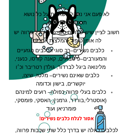
כלבים
לא פעם אני נתקל בשאלות על כל נושא
תספורות הכלבים
.
חשוב לציין שיש שלושה סוגי פרווה וכל פרווה יש
לה אופן טיפול והמלצות אחרות
.
כלבים נשירים
–
רב סוגי הכלבים הגזעיים
והמעורבים
–
פיטבולים
,
קאנה קורסו
,
כנעני
,
מלינואה ביגל לברדור
,
גולדן רטריבר וכ׳ו
כלבים שאינם נשירים
–
מלטז
,
שיצו
,
יוקשרים
,
בישון וכדומה
כלבים בעלי פרווה כפולה
–
רועים למינהם
(
אוסטרלי
,
בורדר
,
גרמני
),
האסקי
,
פומסקי
,
פומרניאן ועוד
אסור
לגלח
כלבים
נשירים
!
לכלבים כאלה יש בדרך כלל שתי שכבות פרווה
,