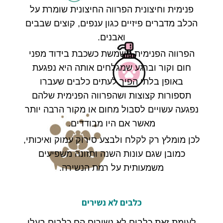
פנימית וחיצונית הפרווה החיצונית שומרת על
הכלב מדברים פיזיים כגון ענפים
,
קוצים שבבים
ואבנים
.
הפרווה הפנימית משמשת כשכבת בידוד מפני
חום וקור וברגע שמגלחים אותה היא נפגעת
באופן בלתי הפיך לעתים כלבים שעברו
תספורות קצוצות ושהפרווה הפנימית שלהם
נפגעה עשויים לסבול מחום או מקור הרבה יותר
מאשר אם היו מבודדים
.
לכן מומלץ רק לקלח ולבצע סירוק עמוק ואיכותי
,
כמובן שגם עונות השנה ותזונה משפיעים
משמעותית על רמת הנשירה
.
כלבים
לא
נשירים
לעומת זאת כלבים לא נשירים הם כלבים בעלי