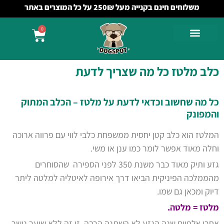
משלוחים חינם בקנייה מעל 250₪ על כל המוצרים באתר
0
כלב מלטז כל מה שצריך לדעת
כל מה שחשוב וכדאי לדעת על מלטז – הכלב המתוק
והמפונק
המלטז הוא כלב קטן יחסית ממשפחת כלבי לווי עם פרווה ארוכה
וחלה מאוד אפשר לומר כמו ענן או משי.
גזע ותיק מאוד כבר משנת 350 לפני הספירה שהסוחרים
מהממלכה הפיניקית הביאו דרך אירופה לאיטליה למלטה ליתר
דיוק ומכאן גם שמו.
מלטז = מלטה.
אחרי אלפיים שנה הגזע לא השתנה הרבה, זן זה ללא שיער נושר